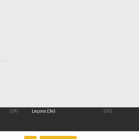
NIVEAU 3 ème
(12)
Exercices (3e)
(14)
(39)
Leçons (3e)
(30)