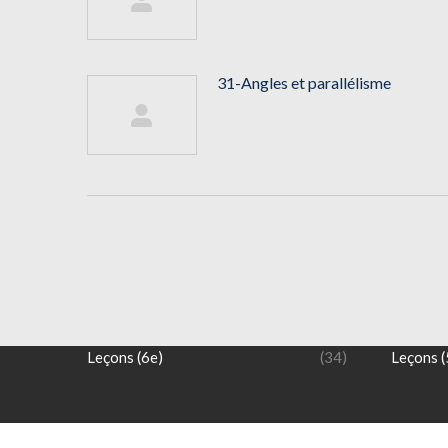
31-Angles et parallélisme
NIVEAU 6 ème
NIVEAU
Exercices (6e)
(17)
Exercice
Leçons (6e)
(34)
Leçons (