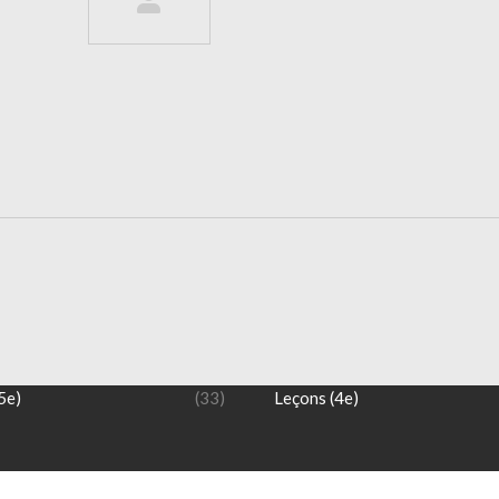
 5 ème
NIVEAU 4 ème
s (5e)
(6)
Exercices (4e)
5e)
(33)
Leçons (4e)