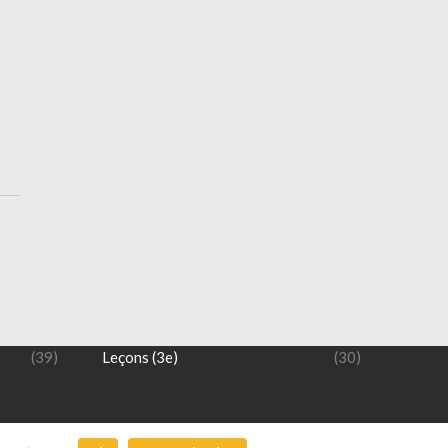
NIVEAU 3 ème
(12)
Exercices (3e)
(14)
(39)
Leçons (3e)
(30)