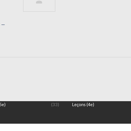
2 —
 5 ème
NIVEAU 4 ème
s (5e)
(6)
Exercices (4e)
5e)
(33)
Leçons (4e)