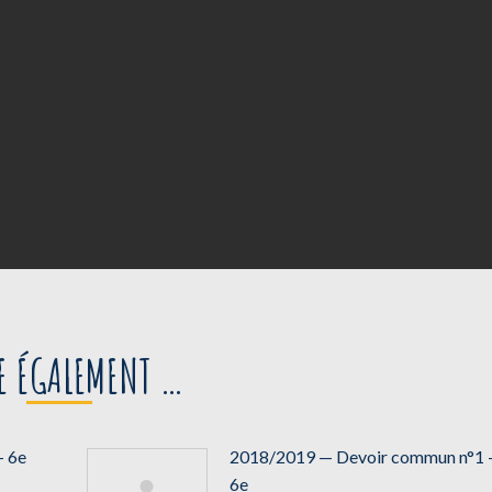
RE ÉGALEMENT …
— 6e
2018/2019 — Devoir commun n°1
6e