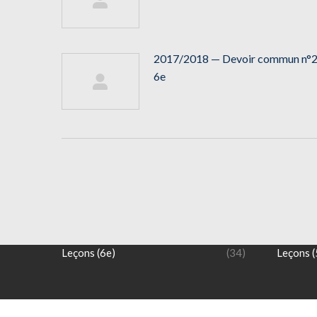
2017/2018 — Devoir commun n°
6e
NIVEAU 6 ème
NIVEAU
Exercices (6e)
(17)
Exercice
Leçons (6e)
(34)
Leçons (